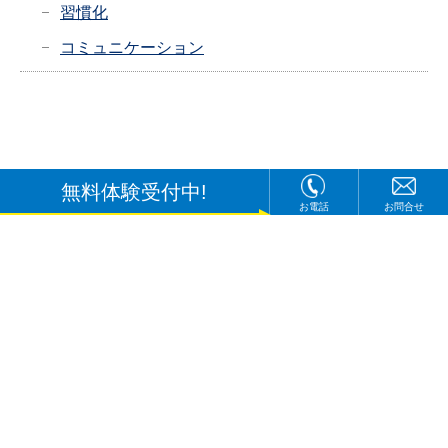
習慣化
コミュニケーション
無料体験受付中!
お電話
お問合せ
〒920-8213
石川県金沢市直江東2丁目8番
TEL：
0120-505-048
[12:00～22:00(月～土)]
Copyright © 2020 学習スタジオ プロアクティブ All rights Reserved.