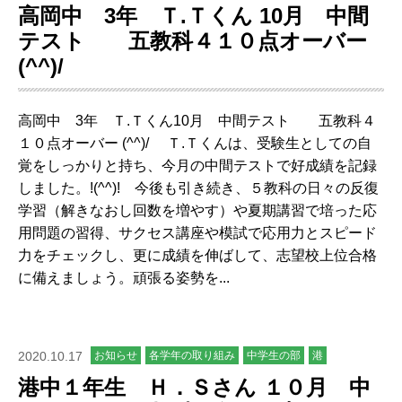
高岡中 3年 Ｔ.Ｔくん 10月 中間
テスト 五教科４１０点オーバー
(^^)/
高岡中 3年 Ｔ.Ｔくん10月 中間テスト 五教科４
１０点オーバー (^^)/ Ｔ.Ｔくんは、受験生としての自
覚をしっかりと持ち、今月の中間テストで好成績を記録
しました。!(^^)! 今後も引き続き、５教科の日々の反復
学習（解きなおし回数を増やす）や夏期講習で培った応
用問題の習得、サクセス講座や模試で応用力とスピード
力をチェックし、更に成績を伸ばして、志望校上位合格
に備えましょう。頑張る姿勢を...
2020.10.17
お知らせ
各学年の取り組み
中学生の部
港
港中１年生 Ｈ．Ｓさん １０月 中