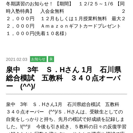
冬期講習のお知らせ！ 【期間】 １２/２５～１/６ 【同
時入塾特典】 入会金無料 ２
２，０００円 １２月もしくは１月授業料無料 最大２
２，０００円 Ａｍａｚｏｎギフトカードプレゼント
１，０００円(先着１０名様）
2021.02.03
お知らせ
泉
泉中 3年 Ｓ．Hさん 1月 石川県
総合模試 五教科 ３４０点オーバ
ー (^^)/
泉中 3年 Ｓ．Hさん1月 石川県総合模試 五教科
３４０点オーバー (^^)/Ｓ．Hさんは、受験生としての
自覚をしっかりと持ち、先月の模試で好成績を記録しま
した。!(^^)! 今後も引き続き、５教科の日々の反復学習