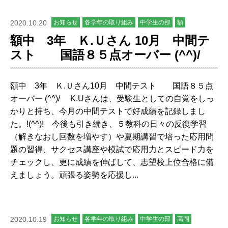
2020.10.20
お知らせ
各学年の取り組み
中学生の部
額
額中 3年 Ｋ.Ｕさん 10月 中間テ
スト 国語８５点オーバー (^^)/
額中 3年 Ｋ.Ｕさん10月 中間テスト 国語８５点
オーバー (^^)/ K.Uさんは、受験生としての自覚をしっ
かりと持ち、今月の中間テストで好成績を記録しまし
た。!(^^)! 今後も引き続き、５教科の日々の反復学習
（解きなおし回数を増やす）や夏期講習で培った応用問
題の習得、サクセス講座や模試で応用力とスピード力を
チェックし、更に成績を伸ばして、志望校上位合格に備
えましょう。頑張る姿勢を応援し...
2020.10.19
お知らせ
各学年の取り組み
中学生の部
高岡