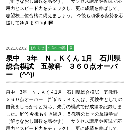
（解きなおし回数を増やす）、サクセス講座や模試で応
用力とスピード力をチェックし、更に成績を伸ばして、
志望校上位合格に備えましょう。 今後も頑張る姿勢を応
援してゆきますFight🏁
2021.02.02
お知らせ
中学生の部
泉
泉中 3年 Ｎ．Ｋくん 1月 石川県
総合模試 五教科 ３６０点オーバ
ー (^^)/
泉中 3年 Ｎ．Ｋくん1月 石川県総合模試 五教科
３６０点オーバー (^^)/ Ｎ．Ｋくんは、受験生としての
自覚をしっかりと持ち、先月の模試で好成績を記録しま
した。!(^^)!今後も引き続き、５教科の日々の反復学習
（解きなおし回数を増やす）、サクセス講座や模試で応
用力とスピード力をチェックし、更に成績を伸ばして、