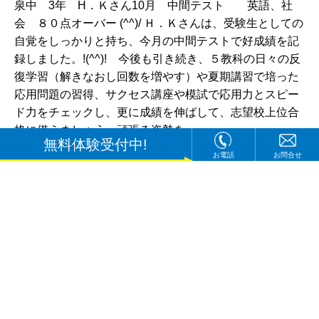
泉中 3年 H．Ｋさん10月 中間テスト 英語、社
会 ８０点オーバー (^^)/ Ｈ．Ｋさんは、受験生としての
自覚をしっかりと持ち、今月の中間テストで好成績を記
録しました。!(^^)! 今後も引き続き、５教科の日々の反
復学習（解きなおし回数を増やす）や夏期講習で培った
応用問題の習得、サクセス講座や模試で応用力とスピー
ド力をチェックし、更に成績を伸ばして、志望校上位合
格に備えましょう。頑張る姿勢を...
無料体験受付中!
お電話
お問合せ
次へ>>
1
2
3
4
5
ブログカテゴリー
お知らせ