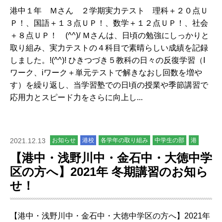
港中１年 Ｍさん ２学期実力テスト 理科＋２０点Ｕ
Ｐ！、国語＋１３点ＵＰ！、数学＋１２点ＵＰ！、社会
＋８点ＵＰ！ (^^)/ Ｍさんは、日頃の勉強にしっかりと
取り組み、実力テストの４科目で素晴らしい成績を記録
しました。!(^^)! ひきつづき５教科の日々の反復学習（I
ワーク、iワーク＋単元テストで解きなおし回数を増や
す）を繰り返し、当学習塾での日頃の授業や季節講習で
応用力とスピード力をさらに向上し...
2021.12.13
お知らせ
港校
各学年の取り組み
中学生の部
港
【港中・浅野川中・金石中・大徳中学
区の方へ】2021年 冬期講習のお知ら
せ！
【港中・浅野川中・金石中・大徳中学区の方へ】2021年