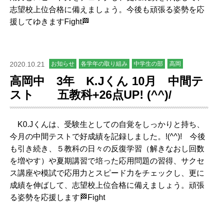
志望校上位合格に備えましょう。今後も頑張る姿勢を応
援してゆきますFight🏁
2020.10.21
お知らせ
各学年の取り組み
中学生の部
高岡
高岡中 3年 K.Jくん 10月 中間テ
スト 五教科+26点UP! (^^)/
K0.Jくんは、受験生としての自覚をしっかりと持ち、
今月の中間テストで好成績を記録しました。!(^^)! 今後
も引き続き、５教科の日々の反復学習（解きなおし回数
を増やす）や夏期講習で培った応用問題の習得、サクセ
ス講座や模試で応用力とスピード力をチェックし、更に
成績を伸ばして、志望校上位合格に備えましょう。頑張
る姿勢を応援します🏁Fight