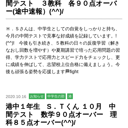
間テスト ３教科 各９０点オーバ
ー(途中速報）(^^)/
Ｈ．Ｓさんは、中学生としての自覚をしっかりと持ち、
今月の中間テストで見事な好成績を記録しています。!
(^^)! 今後も引き続き、５教科の日々の反復学習（解き
なおし回数を増やす）や夏期講習で培った応用問題の習
得、学力テストで応用力とスピード力をチェックし、更
に成績を伸ばして、志望校上位合格に備えましょう。今
後も頑張る姿勢を応援します🏁fight
2020.10.16
お知らせ
中学生の部
港
港中１年生 S．Ｔくん １０月 中
間テスト 数学９０点オーバー 理
科８５点オーバー(^^)/