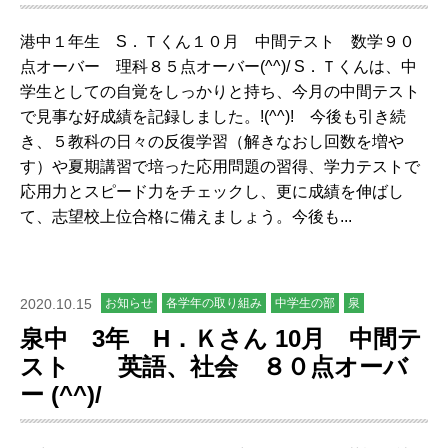
港中１年生 S．Ｔくん１０月 中間テスト 数学９０
点オーバー 理科８５点オーバー(^^)/ S．Ｔくんは、中
学生としての自覚をしっかりと持ち、今月の中間テスト
で見事な好成績を記録しました。!(^^)! 今後も引き続
き、５教科の日々の反復学習（解きなおし回数を増や
す）や夏期講習で培った応用問題の習得、学力テストで
応用力とスピード力をチェックし、更に成績を伸ばし
て、志望校上位合格に備えましょう。今後も...
2020.10.15
お知らせ
各学年の取り組み
中学生の部
泉
泉中 3年 H．Ｋさん 10月 中間テ
スト 英語、社会 ８０点オーバ
ー (^^)/