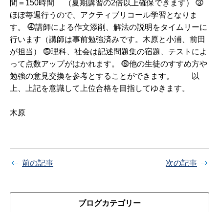
間＝150時間 （夏期講習の2倍以上確保できます） ⓷
ほぼ毎週行うので、アクティブリコール学習となりま
す。 ⓸講師による作文添削、解法の説明をタイムリーに
行います（講師は事前勉強済みです。木原と小浦、前田
が担当） ⓹理科、社会は記述問題集の宿題、テストによ
って点数アップがはかれます。 ⓺他の生徒のすすめ方や
勉強の意見交換を参考とすることができます。 以
上、上記を意識して上位合格を目指してゆきます。
木原
前の記事
次の記事
ブログカテゴリー