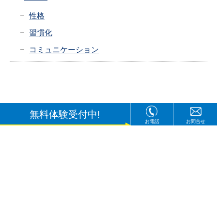
性格
習慣化
コミュニケーション
無料体験受付中!
お電話
お問合せ
〒920-8213
石川県金沢市直江東2丁目8番
TEL：
0120-505-048
[12:00～22:00(月～土)]